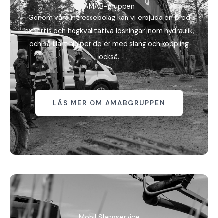
AMAB-gruppen
Genom våra intressebolag kan vi erbjuda en bred
expertis och högkvalitativa lösningar inom hydraulik,
och så klart hjälper de er med slang och koppling
också.
LÄS MER OM AMABGRUPPEN
Mobil Slangservice