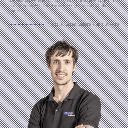
Det ska vara enkelt att få tag i våra produkter! Därför har
vi över hundra distributörer och egna butiker i hela
landet.
Niklas Jönsson, Säljare södra Sverige