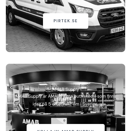
PIRTEK.SE
AMAB Supply
AMAB Supply är AMABs egna butikskedja som finns
idag på 5 orter runt om i Sverige.