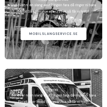
Behöver ni en slang akut? Ingen fara då ringer ni bara
Mobil Slangservice eller Pirtek så får ni hjälp!
MOBILSLANGSERVICE.SE
Pirtek
Behöver ni en slang akut? Ingen fara då ringer ni bara
Pirtek eller Mobil Slangservice så får ni hjälp!