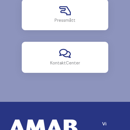
Pressmått
KontaktCenter
Vi