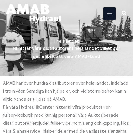
Hoppa
till
Sök
innehåll
I hela landet
Ni hittar våra distributörer i hela landet vilket gör
det enkelt att vara AMAB-kund
AMAB har över hundra distributörer över hela landet, indelade
i tre nivåer. Samtliga kan hjälpa er, och vid större behov kan ni
alltid vända er till oss på AMAB.
På våra
HydraulikCenter
hittar ni våra produkter i en
fullservicebutik med kunnig personal. Våra
Auktoriserade
distributörer
erbjuder fullservice inom slang och koppling. Hos
våra
Slangservice
hjälper de er med de vanligaste slangarna.