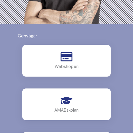
Genvägar
Webshopen
AMABskolan